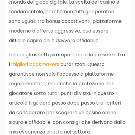
mondo del gioco digitale. La scelta del casinò è
fondamentale, perché non tutti gli operatori
sono uguali: tra bonus accattivanti, piattaforme
moderne e offerte aggressive, può essere
difficile capire chi è davvero affidabile.
Uno degli aspetti più importanti è la presenza tra
i
migliori bookmakers
autorizzati. Questo
garantisce non solo l’accesso a piattaforme
regolamentate, ma anche la protezione del
giocatore sotto tutti i punti di vista. In questo
articolo ti guiderò passo dopo passo tra i criteri
da considerare per scegliere un casinò online
sicuro e affidabile, con consigli che derivano dalla
mia esperienza diretta nel settore.