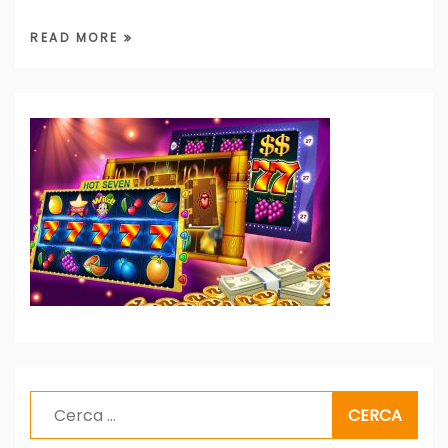
READ MORE
Ricerca
per: