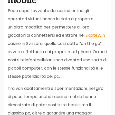
Poco dopo l’avvento dei casinò online gli
operatori virtuali hanno iniziato a proporre
un’altra modalità per permettere ai loro
giocatori di connettersi ed entrare nei
ExciteWin
casinò in Svizzera: quella così detta “on the go”,
ovvero effettuata dai propri smartphone. Ormai i
nostri telefoni cellulari sono diventati una sorta di
piccoli computer, con le stesse funzionalità e le
stesse potenzialità dei pc.
Tra vari adattamenti e sperimentazioni, nel giro
di poco tempo anche i casinò mobile hanno
dimostrato di poter sostituire benissimo il
classico pc, oltre a garantire una maggior