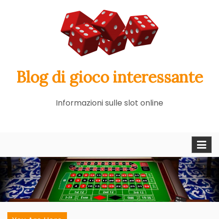
Skip
to
content
Blog di gioco interessante
Informazioni sulle slot online